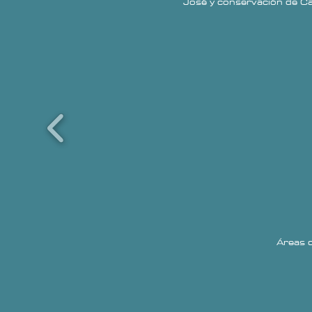
José y conservación de Ca
Áreas
c