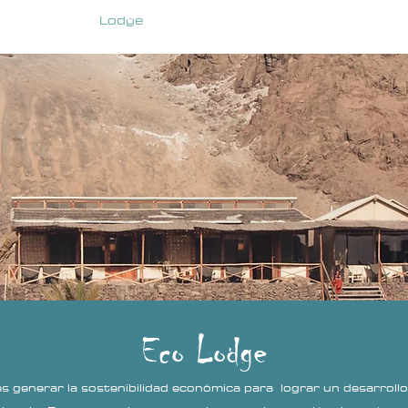
Tarifas
Lodge
Maricultura
Naturaleza
No
Eco Lodge
 es generar la sostenibilidad económica para lograr un desarroll