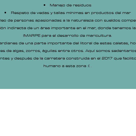
Manejo de residuos
Respeto de vedas y tallas mínimas en productos del mar
eo de personas apasionadas a la naturaleza con sueldos compet
ón indirecta de un área importante en el mar, donde tenemos l
IMARPE para el desarrollo de maricultura.
dianes de una parte importante del litoral de estas caletas, ho
es de algas, zorros, águilas entre otros. Aquí somos sedentario
ntes y después de la carretera construida en el 2017 que facilito 
humano a esta zona :( .
ntacto: