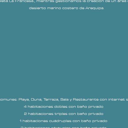
leta La Francesa., mientras gestionamos la creación de un área 
desierto marino costero de Arequipa.
omunes: Playa, Duna, Terraza, Sala y Restaurante con
internet s
4 habitaciones dobles con baño privado
2 habitaciones triples con baño privado
1 habitaciones cuádruples con baño privado
2 habitaciones séxtuples con baño privado