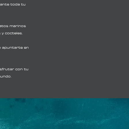
ante toda tu
atos marinos
s y cocteles.
o apuntarte en
sfrutar con tu
mundo.