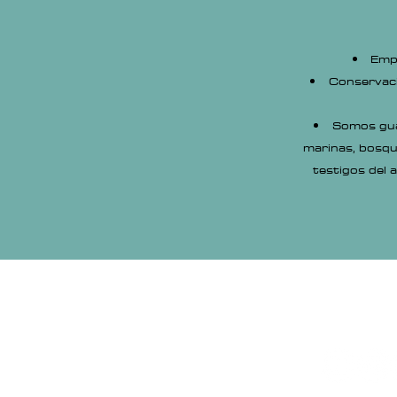
Empl
Conservaci
Somos guar
marinas, bosqu
testigos del a
Co