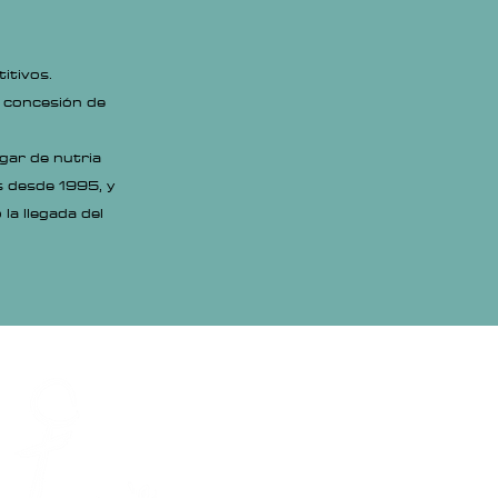
itivos.
a concesión de
gar de nutria
s desde 1995, y
la llegada del